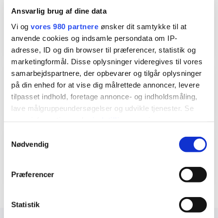
Ansvarlig brug af dine data
15
Vi og
vores 980 partnere
ønsker dit samtykke til at
pædagoger
anvende cookies og indsamle persondata om IP-
adresse, ID og din browser til præferencer, statistik og
marketingformål. Disse oplysninger videregives til vores
samarbejdspartnere, der opbevarer og tilgår oplysninger
8
på din enhed for at vise dig målrettede annoncer, levere
Medhjælper/PAU
tilpasset indhold, foretage annonce- og indholdsmåling,
lave målgruppeundersøgelser og udvikle tjenester. Se
mere information under
indstillinger
og i vores
persondatapolitik. Du kan altid trække dit samtykke
Samtykkevalg
tilbage eller ændre indstillinger fra vores
4,5/5
Nødvendig
"Cookiedeklaration", eller ved at trykke på "Privacy
Forældretilfredshed
trigger" ikonet.
Præferencer
Dine valg anvendes på hele websitet.
Statistik
Vi bruger cookies til at tilpasse vores indhold og